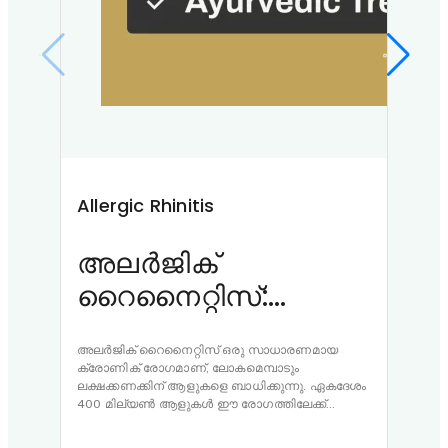
Allergic Rhinitis
Mig
അലർജിക്
മൈ
റൈനൈറ്റിസ്:
സമ
കാരണങ്ങൾ,
ലക്ഷണങ്ങൾ,以及
അലർജിക് റൈനൈറ്റിസ് ഒരു സാധാരണമായ
മൈഗ്
ക്രോണിക് രോഗമാണ്, ലോകമെമ്പാടും
വ്യക
ആയുർവേദ ചികിത്സ
ലക്ഷക്കണക്കിന് ആളുകളെ ബാധിക്കുന്നു. ഏകദേശം
ജീവി
400 മില്യൺ ആളുകൾ ഈ രോഗത്തിലേക്ക്
ഒരു ഗ
അടിമയാണ്, അതിൽ 40% കുട്ടികളും 10-30%
ജീവിത
മുതിർന്നവരുമുണ്ട്. ഇതിന്റെ വ്യാപ്തി കാരണം,
നിലവ