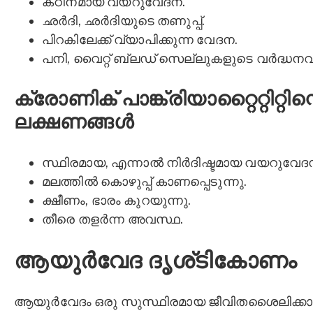
കഠിനമായ വയറുവേദന.
ഛർദി, ഛർദിയുടെ തണുപ്പ്.
പിറകിലേക്ക് വ്യാപിക്കുന്ന വേദന.
പനി, വൈറ്റ് ബ്ലഡ് സെല്ലുകളുടെ വർദ്ധനവ്
ക്രോണിക് പാങ്ക്രിയാറ്റൈറ്റിറ്റിന്
ലക്ഷണങ്ങൾ
സ്ഥിരമായ, എന്നാൽ നിർദിഷ്ടമായ വയറുവേദ
മലത്തിൽ കൊഴുപ്പ് കാണപ്പെടുന്നു.
ക്ഷീണം, ഭാരം കുറയുന്നു.
തീരെ തളർന്ന അവസ്ഥ.
ആയുര്‍വേദ ദൃശ്ടികോണം
ആയുര്‍വേദം ഒരു സുസ്ഥിരമായ ജീവിതശൈലിക്കാ