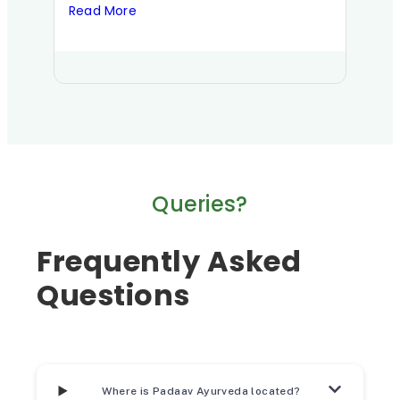
Read More
Read
അലർജിക് റൈനൈറ്റിസ് ജീവിതത്തിന്റെ
ആയുർ
ഗുണനിലവാരത്തെ ഗണ്യമായ…
വയറ്റ
Queries?
Frequently Asked
Questions
Where is Padaav Ayurveda located?