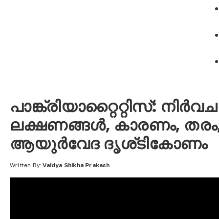
പാങ്ക്രിയാറ്റൈറ്റിസ്: നിർവ
ലക്ഷണങ്ങൾ, കാരണം, തരം
ആയുര്‍വേദ ദൃശ്ടികോണം
Written By:
Vaidya Shikha Prakash