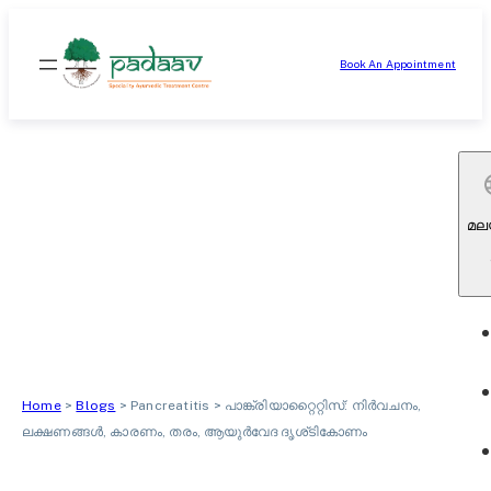
ഉള്ളടക്കത്തിലേക്ക്
നീങ്ങുക
Book An Appointment
മല
Home
>
Blogs
>
Pancreatitis
>
പാങ്ക്രിയാറ്റൈറ്റിസ്: നിർവചനം,
ലക്ഷണങ്ങൾ, കാരണം, തരം, ആയുര്‍വേദ ദൃശ്ടികോണം