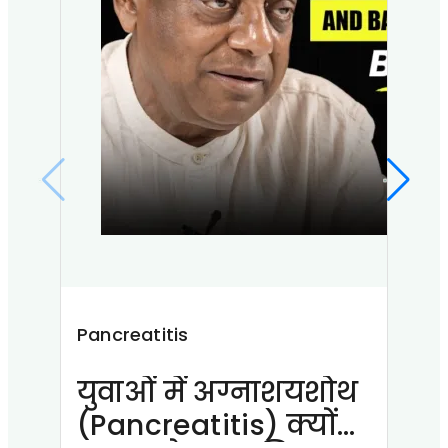
Pancreatitis
Pan
युवाओं में अग्नाशयशोथ
अग
(Pancreatitis) क्यों
सच