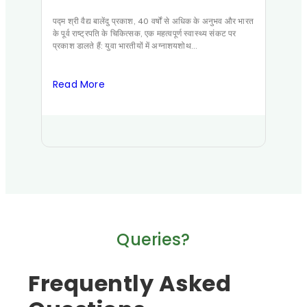
बढ़ रहा है? आधुनिक
हो
जीवनशैली का संकट
पद्म श्री वैद्य बालेंदु प्रकाश, 40 वर्षों से अधिक के अनुभव और भारत
खु
अग्नाशय
के पूर्व राष्ट्रपति के चिकित्सक, एक महत्वपूर्ण स्वास्थ्य संकट पर
से ज़्य
प्रकाश डालते हैं: युवा भारतीयों में अग्नाशयशोथ…
कठिन भ
Read More
Read
Queries?
Frequently Asked